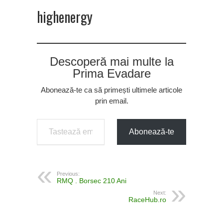
highenergy
Descoperă mai multe la
Prima Evadare
Abonează-te ca să primești ultimele articole
prin email.
Tastează emailul tău...
Abonează-te
Previous:
RMQ . Borsec 210 Ani
Next:
RaceHub.ro