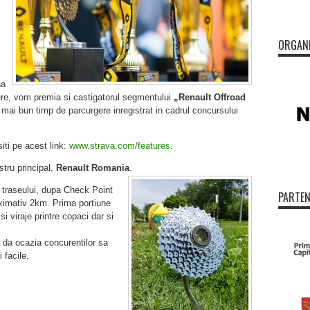
ORGAN
na
ere, vom premia si castigatorul segmentului
„Renault Offroad
el mai bun timp de parcurgere
inregistrat in cadrul concursului
iti pe acest link:
www.strava.com/features
.
tru principal,
Renault Romania
.
 traseului, dupa Check Point
PARTEN
oximativ 2km. Prima portiune
i viraje printre copaci dar si
 da ocazia concurentilor sa
 facile.