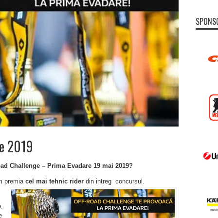
SPONS
ge 2019
oad Challenge – Prima Evadare 19 mai 2019?
om premia
cel mai tehnic rider
din intreg concursul.
,
e