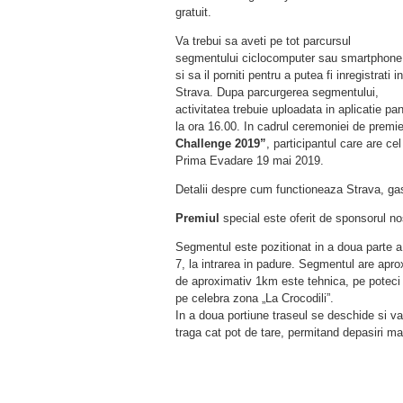
gratuit.
Va trebui sa aveti pe tot parcursul
segmentului ciclocomputer sau smartphone
si sa il porniti pentru a putea fi inregistrati in
Strava.
Dupa parcurgerea segmentului,
activitatea trebuie uploadata in aplicatie pa
la ora 16.00. In cadrul ceremoniei de premi
Challenge 2019”
, p
articipantul care are c
Prima Evadare 19 mai 2019.
Detalii despre cum functioneaza Strava, gas
Premiul
special este oferit
de sponsorul nos
Segmentul este pozitionat in a doua parte a
7, la intrarea in padure. Segmentul are apr
de aproximativ 1km este tehnica, pe poteci s
pe celebra zona „La Crocodili”.
In a doua portiune traseul se deschide si va
traga cat pot de tare, permitand depasiri mai