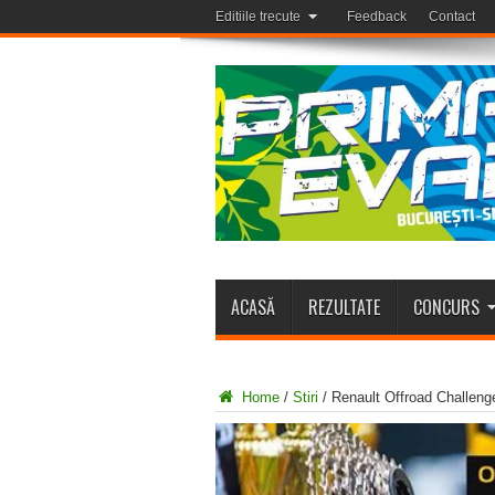
Editiile trecute
Feedback
Contact
ACASĂ
REZULTATE
CONCURS
Home
/
Stiri
/
Renault Offroad Challeng