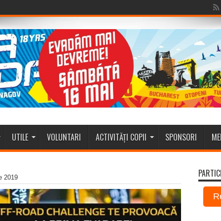
UTILE
VOLUNTARI
ACTIVITĂȚI COPII
SPONSORI
ME
PARTIC
e 2019
R