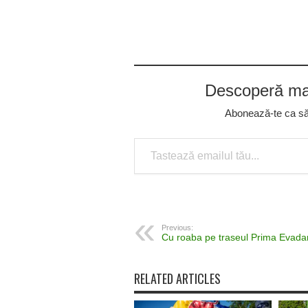
Descoperă mai
Abonează-te ca să p
Tastează emailul tău...
Previous:
Cu roaba pe traseul Prima Evada
RELATED ARTICLES