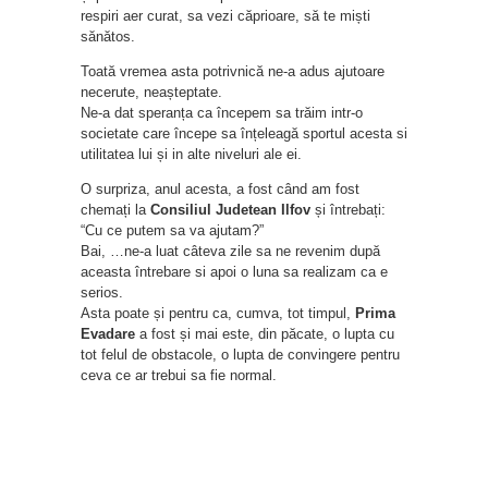
respiri aer curat, sa vezi căprioare, să te miști
sănătos.
Toată vremea asta potrivnică ne-a adus ajutoare
necerute, neașteptate.
Ne-a dat speranța ca începem sa trăim intr-o
societate care începe sa înțeleagă sportul acesta si
utilitatea lui și in alte niveluri ale ei.
O surpriza, anul acesta, a fost când am fost
chemați la
Consiliul Judetean Ilfov
și întrebați:
“Cu ce putem sa va ajutam?”
Bai, …ne-a luat câteva zile sa ne revenim după
aceasta întrebare si apoi o luna sa realizam ca e
serios.
Asta poate și pentru ca, cumva, tot timpul,
Prima
Evadare
a fost și mai este, din păcate, o lupta cu
tot felul de obstacole, o lupta de convingere pentru
ceva ce ar trebui sa fie normal.