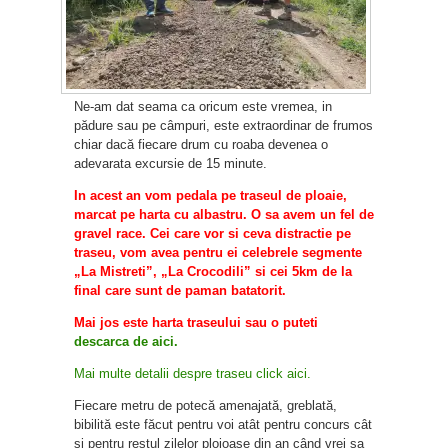
Ne-am dat seama ca oricum este vremea, in
pădure sau pe câmpuri, este extraordinar de frumos
chiar dacă fiecare drum cu roaba devenea o
adevarata excursie de 15 minute.
In acest an vom pedala pe traseul de ploaie,
marcat pe harta cu albastru. O sa avem un fel de
gravel race. Cei care vor si ceva distractie pe
traseu, vom avea pentru ei celebrele segmente
„La Mistreti”, „La Crocodili” si cei 5km de la
final care sunt de paman batatorit.
Mai jos este harta traseului sau o puteti
descarca de aici.
Mai multe detalii despre traseu click aici.
Fiecare metru de potecă amenajată, greblată,
bibilită este făcut pentru voi atât pentru concurs cât
și pentru restul zilelor ploioase din an când vrei sa