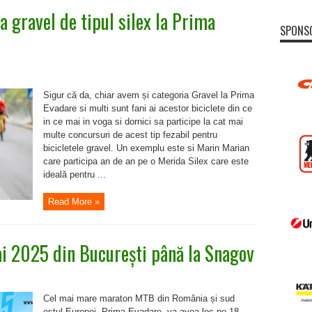
a gravel de tipul silex la Prima
SPONS
Sigur că da, chiar avem și categoria Gravel la Prima
Evadare si multi sunt fani ai acestor biciclete din ce
in ce mai in voga si dornici sa participe la cat mai
multe concursuri de acest tip fezabil pentru
bicicletele gravel. Un exemplu este si Marin Marian
care participa an de an pe o Merida Silex care este
ideală pentru ...
Read More »
i 2025 din București până la Snagov
entru
vadeaza
uminica
Cel mai mare maraton MTB din România și sud
8
ai
estul Europei, Prima Evadare, va avea loc pe 18