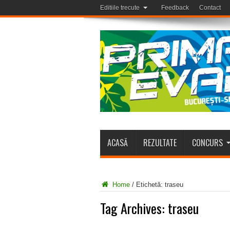
Editiile trecute
Feedback
Contact
ACASĂ
REZULTATE
CONCURS
Home
/
Etichetă:
traseu
Tag Archives:
traseu