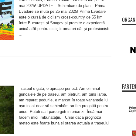
025
mai 2025! UPDATE – Schimbare de plan – Prima
in
ucurești
Evadare se mută pe 25 mai 2025! Prima Evadare
ână
a
este o cursă de ciclism cross-country de 55 km
ORGAN
nagov
între București și Snagov și promite o experiență
unică atât pentru cicliștii amatori cât și profesioniști.
...
PARTEN
Traseul e gata, e aproape perfect. Am eliminat
gunoaiele de pe traseu, am pietruit, am tuns iarba,
am reparat podurile, e marcat în toate variantele lui
așa incat doar să schimbăm sa fim pregatiti pentru
orice. Puteti sa-l parcurgeti in orice zi. Încă mai
facem mici îmbunătățiri. Chiar daca prognoza
meteo este foarte buna si starea actuala a traseului
...