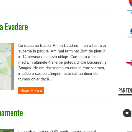
a Evadare
Cu roaba pe traseul Prima Evadare – Ieri a fost o zi
superba in pădure. Am mai terminat 2km de pietruit
in 14 persoane si ceva utilaje. Cam asta a fost
media in ultimele 4 zile pe poteca dintre Bucuresti și
Snagov. Ne-am dat seama ca oricum este vremea,
in pădure sau pe câmpuri, este extraordinar de
frumos chiar dacă ...
PARTEN
Read More »
enamente
ru
see
S
Iata cateva trasee GPS pentru antrenamente!