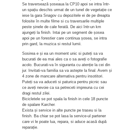
Se traversează șoseaua la CP10 apoi se intra într-
un spațiu deschis urmat de un tunel de vegetație ce
iese la gara Snagov cu depozitele ei de pe dreapta
folosite în multe filme si cu traversarile multiple
peste șinele de cale ferată. De aici într-un km
ajungeți la finish. Intai pe un segment de șosea
apoi pe un forestier care continua șosea, se intra
prin gard, la muzica si restul lumii.
Sosirea e și ea un moment unic si puteți sa va
bucurati de ea mai ales ca o sa aveți o fotografie
acolo. Bucurati-va în siguranta cu atenție la cei din
jur. Invitati-va familia sa va astepte la final. Avem și
4 zone de mancare alternativa pentru insotitori.
Puteți sa va aduceti si paturica pentru picnic sau
ce aveți nevoie ca sa petreceti impreuna cu cei
dragi restul zilei.
Bicicletele se pot spala la finish in cele 18 puncte
de spalare Karcher.
Exista și service in alte puncte pe traseu si la
finish. Ba chiar se pot lasa la service-ul partener
care vi le poate lua, repara, si aduce acasă după
reparație.