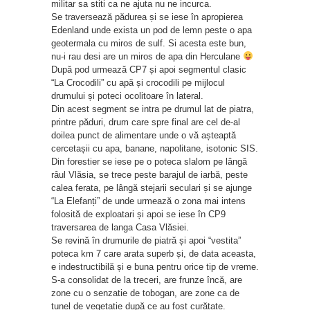
militar sa stiti ca ne ajuta nu ne incurca.
Se traversează pădurea și se iese în apropierea
Edenland unde exista un pod de lemn peste o apa
geotermala cu miros de sulf. Si acesta este bun,
nu-i rau desi are un miros de apa din Herculane
După pod urmează CP7 și apoi segmentul clasic
“La Crocodili” cu apă și crocodili pe mijlocul
drumului și poteci ocolitoare în lateral.
Din acest segment se intra pe drumul lat de piatra,
printre păduri, drum care spre final are cel de-al
doilea punct de alimentare unde o vă așteaptă
cercetașii cu apa, banane, napolitane, isotonic SIS.
Din forestier se iese pe o poteca slalom pe lângă
râul Vlăsia, se trece peste barajul de iarbă, peste
calea ferata, pe lângă stejarii seculari și se ajunge
“La Elefanți” de unde urmează o zona mai intens
folosită de exploatari și apoi se iese în CP9
traversarea de langa Casa Vlăsiei.
Se revină în drumurile de piatră și apoi “vestita”
poteca km 7 care arata superb și, de data aceasta,
e indestructibilă și e buna pentru orice tip de vreme.
S-a consolidat de la treceri, are frunze încă, are
zone cu o senzatie de tobogan, are zone ca de
tunel de vegetatie după ce au fost curățate.