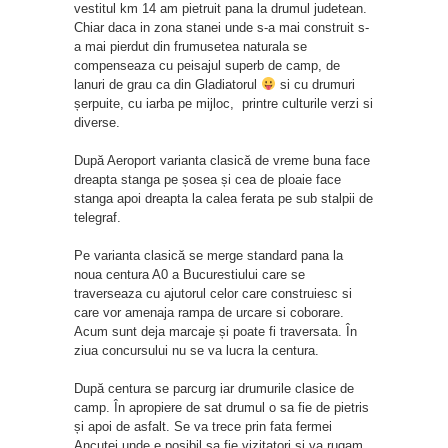
vestitul km 14 am pietruit pana la drumul judetean.
Chiar daca in zona stanei unde s-a mai construit s-
a mai pierdut din frumusetea naturala se
compenseaza cu peisajul superb de camp, de
lanuri de grau ca din Gladiatorul
si cu drumuri
șerpuite, cu iarba pe mijloc, printre culturile verzi si
diverse.
După Aeroport varianta clasică de vreme buna face
dreapta stanga pe șosea și cea de ploaie face
stanga apoi dreapta la calea ferata pe sub stalpii de
telegraf.
Pe varianta clasică se merge standard pana la
noua centura A0 a Bucurestiului care se
traverseaza cu ajutorul celor care construiesc si
care vor amenaja rampa de urcare si coborare.
Acum sunt deja marcaje și poate fi traversata. În
ziua concursului nu se va lucra la centura.
După centura se parcurg iar drumurile clasice de
camp. În apropiere de sat drumul o sa fie de pietris
și apoi de asfalt. Se va trece prin fata fermei
Ancutei unde e posibil sa fie vizitatori și va rugam