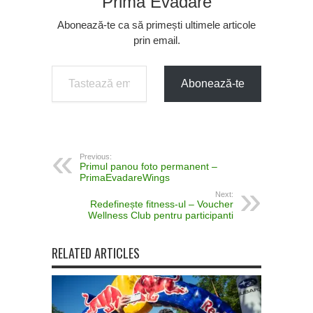
Prima Evadare
Abonează-te ca să primești ultimele articole
prin email.
Tastează emailul tău...
Abonează-te
Previous:
Primul panou foto permanent –
PrimaEvadareWings
Next:
Redefinește fitness-ul – Voucher
Wellness Club pentru participanti
RELATED ARTICLES