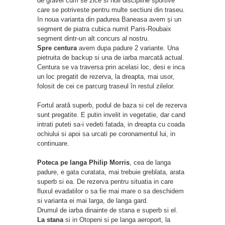
de gravel cum se zice si noii discipline sportive
care se potriveste pentru multe sectiuni din traseu.
In noua varianta din padurea Baneasa avem și un
segment de piatra cubica numit Paris-Roubaix
segment dintr-un alt concurs al nostru.
Spre centura
avem dupa padure 2 variante. Una
pietruita de backup si una de iarba marcată actual.
Centura se va traversa prin acelasi loc, desi e inca
un loc pregatit de rezerva, la dreapta, mai usor,
folosit de cei ce parcurg traseul în restul zilelor.
Fortul arată superb, podul de baza si cel de rezerva
sunt pregatite. E putin invelit in vegetatie, dar cand
intrati puteti sa-i vedeti fatada, in dreapta cu coada
ochiului si apoi sa urcati pe coronamentul lui, in
continuare.
Poteca pe langa Philip Morris
, cea de langa
padure, e gata curatata, mai trebuie greblata, arata
superb si ea. De rezerva pentru situatia in care
fluxul evadatilor o sa fie mai mare o sa deschidem
si varianta ei mai larga, de langa gard.
Drumul de iarba dinainte de stana e superb si el.
La stana
si in Otopeni si pe langa aeroport, la