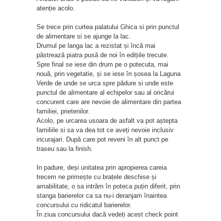
atenție acolo.
Se trece prin curtea palatului Ghica si prin punctul
de alimentare si se ajunge la lac.
Drumul pe langa lac a rezistat și încă mai
păstrează piatra pusă de noi în edițiile trecute.
Spre final se iese din drum pe o potecuta, mai
nouă, prin vegetatie, și se iese în șosea la Laguna
Verde de unde se urca spre pădure si unde este
punctul de alimentare al echipelor sau al oricărui
concurent care are nevoie de alimentare din partea
familiei, prietenilor.
Acolo, pe urcarea usoara de asfalt va pot aștepta
familiile si sa va dea tot ce aveți nevoie inclusiv
incurajari. După care pot reveni în alt punct pe
traseu sau la finish.
In padure, deși unitatea prin apropierea careia
trecem ne primește cu brațele deschise și
amabilitate, o sa intrăm în poteca puțin diferit, prin
stanga barierelor ca sa nu-i deranjam înaintea
concursului cu ridicatul barierelor.
În ziua concursului dacă vedeți acest check point