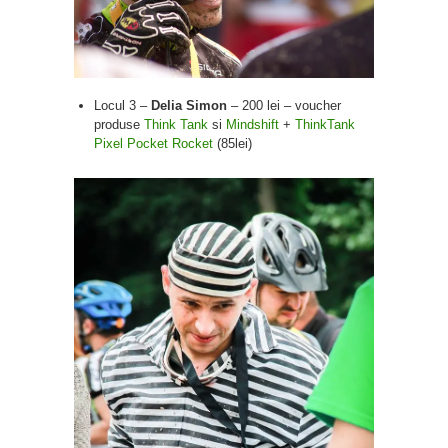
Locul 3 –
Delia Simon
– 200 lei – voucher
produse
Think Tank
si
Mindshift
+
ThinkTank
Pixel Pocket Rocket
(85lei)