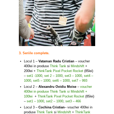
3. Seriile complete.
Locul 1 –
Vataman Radu Cristian
– voucher
400lei in produse
Think Tank
si
Mindshift
+
200lei +
ThinkTank Pixel Pocket Rocket
(85lei)
–
set1 -1000
,
set 2 – 1000
,
set3 – 1000
,
set4 –
1000
,
set5 – 1000
,
set6 – 1000
,
set7 – 993
Locul 2 –
Alexandru Ovidiu Moise
–
voucher
400lei in produse
Think Tank
si
Mindshift
+
100lei
+
ThinkTank Pixel Pocket Rocket
(85lei)
–
set1 – 1000
,
set2 – 1000
,
set3 – 466
Locul 3 –
Cochina Cristian
– voucher 400lei in
produse
Think Tank
si
Mindshift
+
ThinkTank