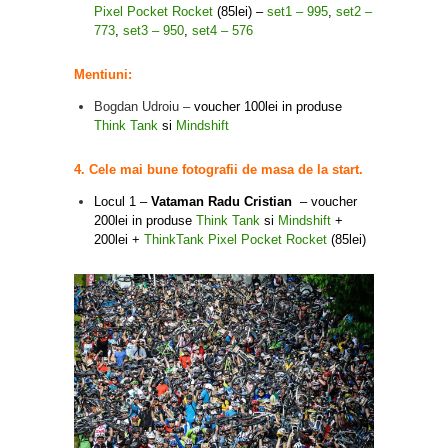
Pixel Pocket Rocket
(85lei) –
set1 – 995
,
set2 –
773
,
set3 – 950
,
set4 – 576
Mentiuni:
Bogdan Udroiu –
voucher 100lei in produse
Think Tank
si
Mindshift
4. Cele mai bune fotografii de masa de la start.
Locul 1 –
Vataman Radu Cristian
– voucher
200lei in produse
Think Tank
si
Mindshift
+
200lei +
ThinkTank Pixel Pocket Rocket
(85lei)