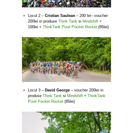
Locul 2 –
Cristian Saulean
– 200 lei– voucher
200lei in produse
Think Tank
si
Mindshift
+
100lei +
ThinkTank Pixel Pocket Rocket
(85lei)
Locul 3 –
David George
– voucher 200lei in
produse
Think Tank
si
Mindshift
+
ThinkTank
Pixel Pocket Rocket
(85lei)