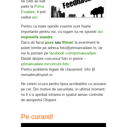
tai care au luat
parte la
Prima
Evadare
, il poti
vedea
aici
.
Pentru ca toate opiniile voastre sunt foarte
importante pentru noi, va rugam sa ne spuneti
aici
impresiile voastre
.
Daca ati facut
poze
sau
filmari
la eveniment le
puteti trimite pe adresa foto@primaevadare.ro, iar
noi le postam pe
facebook.com/primaevadare
.
Detalii despre concursul foto si premii –
primaevadare.ro/concurs-foto
.
Pentru probleme legate de clasament: info @
nomadmultisport.ro
Ne cerem scuze pentru lipsa acrobatiilor cu avioane
pe cer. Din motive de securitate, in ultimul moment,
nu li s-a aprobat intrarea in spatiul aerian controlat
de aeroportul Otopeni.
Pe curand!