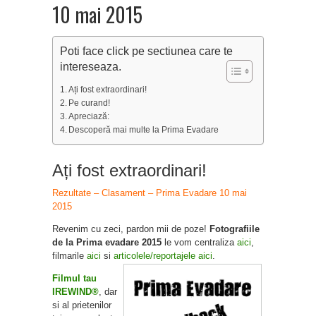
10 mai 2015
Poti face click pe sectiunea care te
intereseaza.
Ați fost extraordinari!
Pe curand!
Apreciază:
Descoperă mai multe la Prima Evadare
Ați fost extraordinari!
Rezultate – Clasament – Prima Evadare 10 mai
2015
Revenim cu zeci, pardon mii de poze!
Fotografiile
de la Prima evadare 2015
le vom centraliza
aici
,
filmarile
aici
si
articolele/reportajele aici
.
Filmul tau
IREWIND®
, dar
si al prietenilor