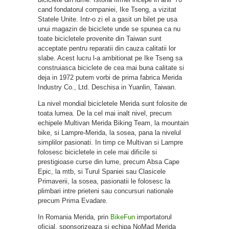
cand fondatorul companiei, Ike Tseng, a vizitat
Statele Unite. Intr-o zi el a gasit un bilet pe usa
unui magazin de biciclete unde se spunea ca nu
toate bicicletele provenite din Taiwan sunt
acceptate pentru reparatii din cauza calitatii lor
slabe. Acest lucru l-a ambitionat pe Ike Tseng sa
construiasca biciclete de cea mai buna calitate si
deja in 1972 putem vorbi de prima fabrica Merida
Industry Co., Ltd. Deschisa in Yuanlin, Taiwan.
La nivel mondial bicicletele Merida sunt folosite de
toata lumea. De la cel mai inalt nivel, precum
echipele Multivan Merida Biking Team, la mountain
bike, si Lampre-Merida, la sosea, pana la nivelul
simplilor pasionati. In timp ce Multivan si Lampre
folosesc bicicletele in cele mai dificile si
prestigioase curse din lume, precum Absa Cape
Epic, la mtb, si Turul Spaniei sau Clasicele
Primaverii, la sosea, pasionatii le folosesc la
plimbari intre prieteni sau concursuri nationale
precum Prima Evadare.
In Romania Merida, prin
BikeFun
importatorul
oficial, sponsorizeaza si echipa NoMad Merida