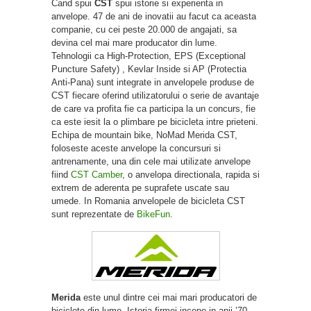
Cand spui
CST
spui istorie si experienta in
anvelope. 47 de ani de inovatii au facut ca aceasta
companie, cu cei peste 20.000 de angajati, sa
devina cel mai mare producator din lume.
Tehnologii ca High-Protection, EPS (Exceptional
Puncture Safety) , Kevlar Inside si AP (Protectia
Anti-Pana) sunt integrate in anvelopele produse de
CST fiecare oferind utilizatorului o serie de avantaje
de care va profita fie ca participa la un concurs, fie
ca este iesit la o plimbare pe bicicleta intre prieteni.
Echipa de mountain bike, NoMad Merida CST,
foloseste aceste anvelope la concursuri si
antrenamente, una din cele mai utilizate anvelope
fiind
CST Camber
, o anvelopa directionala, rapida si
extrem de aderenta pe suprafete uscate sau
umede. In Romania anvelopele de bicicleta CST
sunt reprezentate de
BikeFun
.
Merida
este unul dintre cei mai mari producatori de
biciclete din lume. Istoria firmei incepe in anii ’70