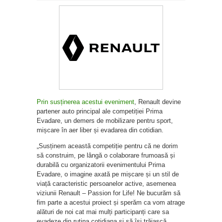
Prin susținerea acestui eveniment
, Renault devine
partener auto principal ale competiției Prima
Evadare, un demers de mobilizare pentru sport,
mișcare în aer liber și evadarea din cotidian.
„Susținem această competiție pentru că ne dorim
să construim, pe lângă o colaborare frumoasă și
durabilă cu organizatorii evenimentului Prima
Evadare, o imagine axată pe mișcare și un stil de
viață caracteristic persoanelor active, asemenea
viziunii Renault – Passion for Life! Ne bucurăm să
fim parte a acestui proiect și sperăm ca vom atrage
alături de noi cat mai mulți participanți care sa
evadeze din rutina cotidiana si să își trăiască