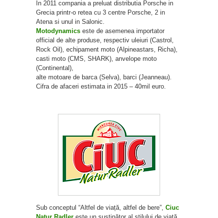
In 2011 compania a preluat distributia Porsche in
Grecia printr-o retea cu 3 centre Porsche, 2 in
Atena si unul in Salonic.
Motodynamics
este de asemenea importator
official de alte produse, respectiv uleiuri (Castrol,
Rock Oil), echipament moto (Alpineastars, Richa),
casti moto (CMS, SHARK), anvelope moto
(Continental),
alte motoare de barca (Selva), barci (Jeanneau).
Cifra de afaceri estimata in 2015 – 40mil euro.
Sub conceptul “Altfel de viață, altfel de bere”,
Ciuc
Natur Radler
este un susținător al stilului de viață