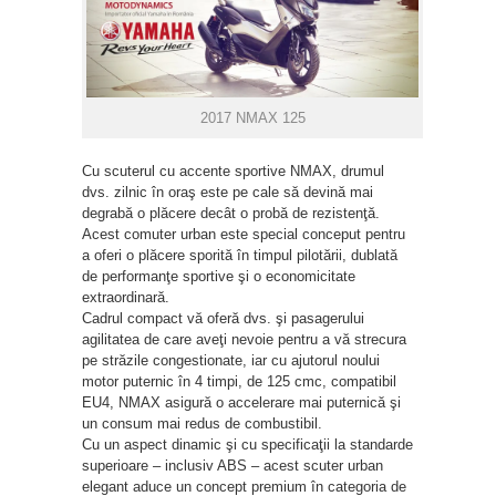
2017 NMAX 125
Cu scuterul cu accente sportive NMAX, drumul
dvs. zilnic în oraş este pe cale să devină mai
degrabă o plăcere decât o probă de rezistenţă.
Acest comuter urban este special conceput pentru
a oferi o plăcere sporită în timpul pilotării, dublată
de performanţe sportive şi o economicitate
extraordinară.
Cadrul compact vă oferă dvs. şi pasagerului
agilitatea de care aveţi nevoie pentru a vă strecura
pe străzile congestionate, iar cu ajutorul noului
motor puternic în 4 timpi, de 125 cmc, compatibil
EU4, NMAX asigură o accelerare mai puternică şi
un consum mai redus de combustibil.
Cu un aspect dinamic şi cu specificaţii la standarde
superioare – inclusiv ABS – acest scuter urban
elegant aduce un concept premium în categoria de