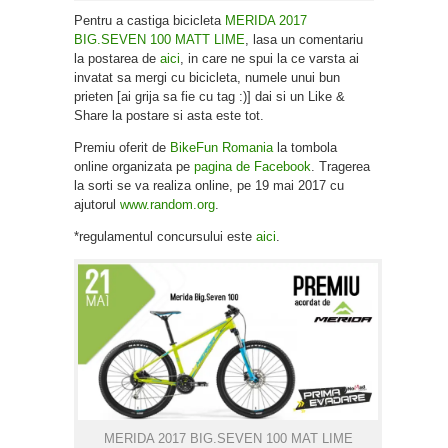
Pentru a castiga bicicleta
MERIDA 2017
BIG.SEVEN 100 MATT LIME
, lasa un comentariu
la postarea de
aici
, in care ne spui la ce varsta ai
invatat sa mergi cu bicicleta, numele unui bun
prieten [ai grija sa fie cu tag :)] dai si un Like &
Share la postare si asta este tot.
Premiu oferit de
BikeFun Romania
la tombola
online organizata pe
pagina de Facebook
. Tragerea
la sorti se va realiza online, pe 19 mai 2017 cu
ajutorul
www.random.org
.
*regulamentul concursului este
aici
.
MERIDA 2017 BIG.SEVEN 100 MAT LIME