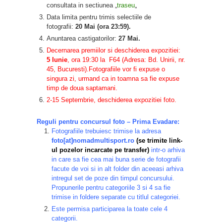
consultata in sectiunea „
traseu
„
Data limita pentru trimis selectiile de
fotografii:
20 Mai (ora 23:59).
Anuntarea castigatorilor:
27 Mai.
Decernarea premiilor si deschiderea expozitiei:
5 Iunie
, ora 19:30 la
F64
(
Adresa: Bd. Unirii, nr.
45, Bucuresti
).Fotografiile vor fi expuse o
singura zi, urmand ca in toamna sa fie expuse
timp de doua saptamani.
2-15 Septembrie, deschiderea expozitiei foto.
Reguli pentru concursul foto – Prima Evadare:
Fotografiile trebuiesc trimise la adresa
foto[at]nomadmultisport.ro
(se trimite link-
ul pozelor incarcate pe
transfer
)
intr-o arhiva
in care sa fie cea mai buna serie de fotografii
facute de voi si in alt folder din aceeasi arhiva
intregul set de poze din timpul concursului.
Propunerile pentru categoriile 3 si 4 sa fie
trimise in foldere separate cu titlul categoriei.
Este permisa participarea la toate cele 4
categorii.