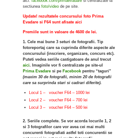
aici:
facebook.com/primaevadare
si centralizate la
sectiunea
foto/video
de pe site.
Update! rezultatele concursului foto Prima
Evadare si
F64
sunt afisate
aici
Premiile sunt in valoare de 4600 de lei.
1. Cele mai bune 3 seturi de fotografii. Tip
fotoreportaj care sa cuprinda diferite aspecte ale
concursului (inscriere, organizare, concurs etc).
Puteti vedea seriile castigatoare de anul trecut
aici
. Imaginile vor fi centralizate pe site-ul
Prima Evadare
si pe
Facebook
pentru “taguri”
(maxim 30 de fotografii, minim 20 de fotografii
care sa surprinda stari si cadrari diferite).
Locul 1 – voucher F64 – 1000 lei
Locul 2 – voucher F64 – 700 lei
Locul 3 – voucher F64 – 500 lei
2. Seriile complete. Se vor acorda locurile 1, 2
si 3 fotografilor care vor avea cei mai multi
concurenti fotografiati astfel toti concurentii se