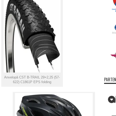
Anvelopă CST B-TRAIL 29×2,25 (57-
PARTEN
622) C1861P EPS folding