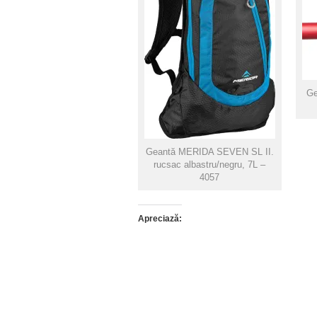
Ge
Geantă MERIDA SEVEN SL II.
rucsac albastru/negru, 7L –
4057
Apreciază: