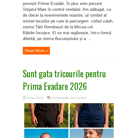
poveștii Primei Evadări. În plus este prezent
Stejarul Mare în centrul medaliei. Am adăugat, ca
de obicei la evenimentele noastre, un simbol al
istoriei locurilor pe care le parcurgem: corbul valah,
stema Țării Românești de la Mircea cel
Bătrân încoace. El se mai regăsește, într-o formă
diferită, pe stema Bucureștiului și a ...
Read More »
Sunt gata tricourile pentru
Prima Evadare 2026
pentru
8 mai 2026
Comentariile sunt închise
Sunt
gata
tricourile
pentru
Prima
Evadare
2026