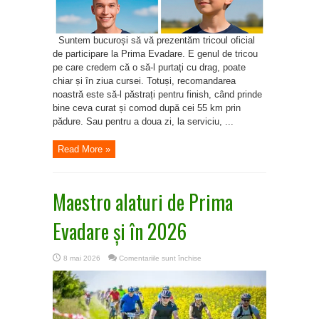
Suntem bucuroși să vă prezentăm tricoul oficial
de participare la Prima Evadare. E genul de tricou
pe care credem că o să-l purtați cu drag, poate
chiar și în ziua cursei. Totuși, recomandarea
noastră este să-l păstrați pentru finish, când prinde
bine ceva curat și comod după cei 55 km prin
pădure. Sau pentru a doua zi, la serviciu, ...
Read More »
Maestro alaturi de Prima
Evadare și în 2026
pentru
8 mai 2026
Comentariile sunt închise
Maestro
alaturi
de
Prima
Evadare
și
în