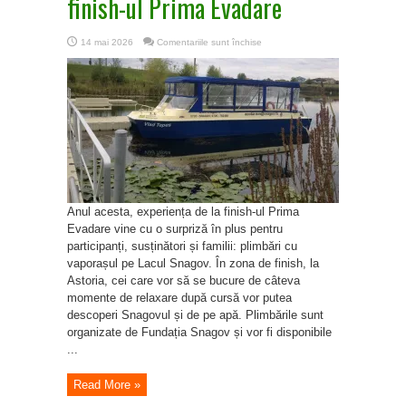
finish-ul Prima Evadare
pentru
14 mai 2026
Comentariile sunt închise
Plimbări
cu
vaporașul
Vlad
Tepes
pe
Lacul
Snagov,
la
finish-
ul
Prima
Evadare
Anul acesta, experiența de la finish-ul Prima
Evadare vine cu o surpriză în plus pentru
participanți, susținători și familii: plimbări cu
vaporașul pe Lacul Snagov. În zona de finish, la
Astoria, cei care vor să se bucure de câteva
momente de relaxare după cursă vor putea
descoperi Snagovul și de pe apă. Plimbările sunt
organizate de Fundația Snagov și vor fi disponibile
...
Read More »