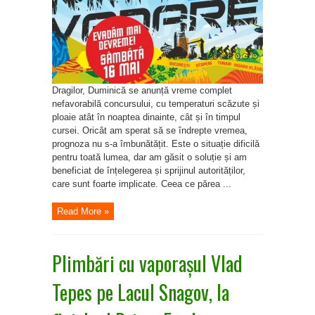
sâmbătă,
16
mai
Dragilor, Duminică se anunță vreme complet
nefavorabilă concursului, cu temperaturi scăzute și
ploaie atât în noaptea dinainte, cât și în timpul
cursei. Oricât am sperat să se îndrepte vremea,
prognoza nu s-a îmbunătățit. Este o situație dificilă
pentru toată lumea, dar am găsit o soluție și am
beneficiat de înțelegerea și sprijinul autorităților,
care sunt foarte implicate. Ceea ce părea ...
Read More »
Plimbări cu vaporașul Vlad
Tepes pe Lacul Snagov, la