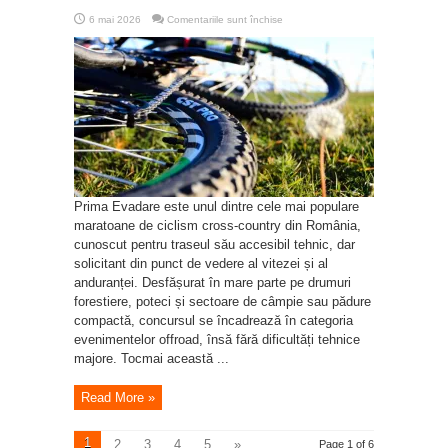
pentru
6 mai 2026
Comentariile sunt închise
Ce
anvelope
alegi
pentru
Prima
Evadare
din
17
mai
2026
Prima Evadare este unul dintre cele mai populare
maratoane de ciclism cross-country din România,
cunoscut pentru traseul său accesibil tehnic, dar
solicitant din punct de vedere al vitezei și al
anduranței. Desfășurat în mare parte pe drumuri
forestiere, poteci și sectoare de câmpie sau pădure
compactă, concursul se încadrează în categoria
evenimentelor offroad, însă fără dificultăți tehnice
majore. Tocmai această ...
Read More »
1
2
3
4
5
»
...
Page 1 of 6