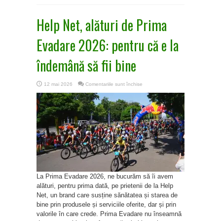
Help Net, alături de Prima
Evadare 2026: pentru că e la
îndemână să fii bine
pentru
12 mai 2026
Comentariile sunt închise
Help
Net,
alături
de
Prima
Evadare
2026:
pentru
că
e
la
îndemână
să
fii
bine
La Prima Evadare 2026, ne bucurăm să îi avem
alături, pentru prima dată, pe prietenii de la Help
Net, un brand care susține sănătatea și starea de
bine prin produsele și serviciile oferite, dar și prin
valorile în care crede. Prima Evadare nu înseamnă