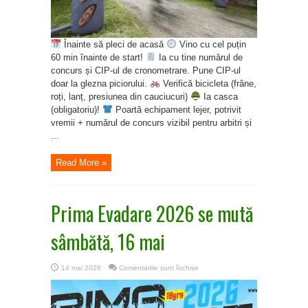
Înainte să pleci de acasă
Vino cu cel puțin
60 min înainte de start!
Ia cu tine numărul de
concurs și CIP-ul de cronometrare. Pune CIP-ul
doar la glezna piciorului.
Verifică bicicleta (frâne,
roți, lanț, presiunea din cauciucuri)
Ia casca
(obligatoriu)!
Poartă echipament lejer, potrivit
vremii + numărul de concurs vizibil pentru arbitri și
...
Read More »
Prima Evadare 2026 se mută
sâmbătă, 16 mai
pentru
14 mai 2026
Comentariile sunt închise
Prima
Evadare
2026
se
mută