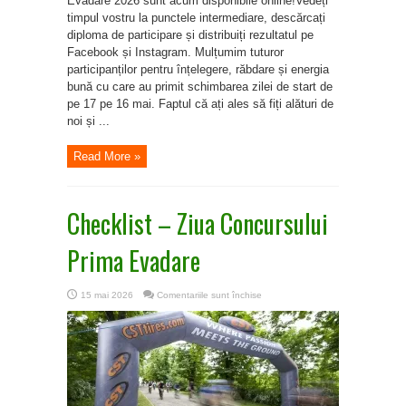
Evadare 2026 sunt acum disponibile online!Vedeți
timpul vostru la punctele intermediare, descărcați
diploma de participare și distribuiți rezultatul pe
Facebook și Instagram. Mulțumim tuturor
participanților pentru înțelegere, răbdare și energia
bună cu care au primit schimbarea zilei de start de
pe 17 pe 16 mai. Faptul că ați ales să fiți alături de
noi și ...
Read More »
Checklist – Ziua Concursului
Prima Evadare
pentru
15 mai 2026
Comentariile sunt închise
Checklist
–
Ziua
Concursului
Prima
Evadare