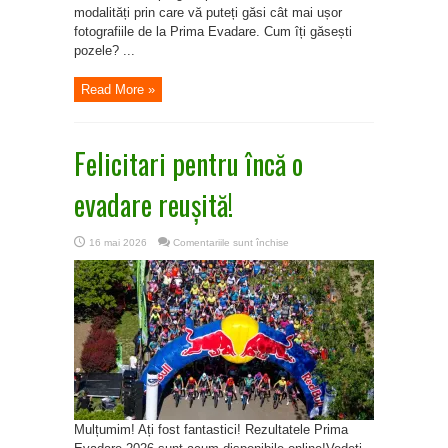
modalități prin care vă puteți găsi cât mai ușor
fotografiile de la Prima Evadare. Cum îți găsești
pozele? ...
Read More »
Felicitari pentru încă o
evadare reușită!
pentru
16 mai 2026
Comentariile sunt închise
Felicitari
pentru
încă
o
evadare
reușită!
Mulțumim! Ați fost fantastici! Rezultatele Prima