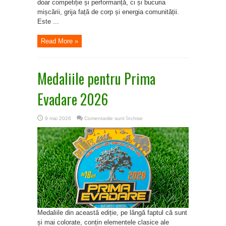
doar competiție și performanță, ci și bucuria
mișcării, grija față de corp și energia comunității.
Este ...
Read More »
Medaliile pentru Prima
Evadare 2026
pentru
9 mai 2026
Comentariile sunt închise
Medaliile
pentru
Prima
Evadare
2026
Medaliile din această ediție, pe lângă faptul că sunt
și mai colorate, conțin elementele clasice ale