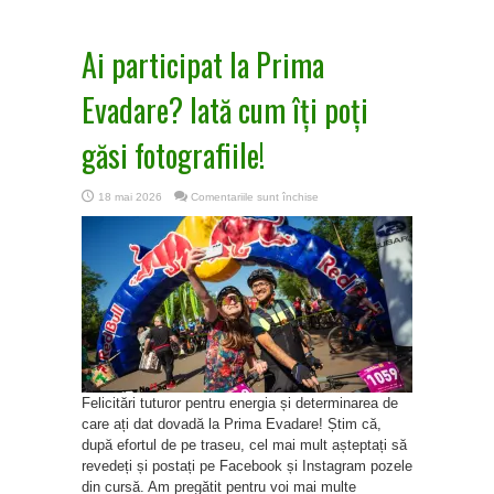
Ai participat la Prima
Evadare? Iată cum îți poți
găsi fotografiile!
pentru
18 mai 2026
Comentariile sunt închise
Ai
participat
la
Prima
Evadare?
Iată
cum
îți
poți
găsi
fotografiile!
Felicitări tuturor pentru energia și determinarea de
care ați dat dovadă la Prima Evadare! Știm că,
după efortul de pe traseu, cel mai mult așteptați să
revedeți și postați pe Facebook și Instagram pozele
din cursă. Am pregătit pentru voi mai multe