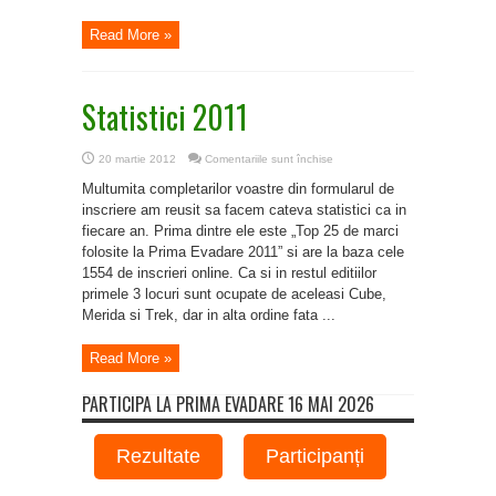
Read More »
Statistici 2011
pentru
20 martie 2012
Comentariile sunt închise
Statistici
2011
Multumita completarilor voastre din formularul de
inscriere am reusit sa facem cateva statistici ca in
fiecare an. Prima dintre ele este „Top 25 de marci
folosite la Prima Evadare 2011” si are la baza cele
1554 de inscrieri online. Ca si in restul editiilor
primele 3 locuri sunt ocupate de aceleasi Cube,
Merida si Trek, dar in alta ordine fata ...
Read More »
PARTICIPA LA PRIMA EVADARE 16 MAI 2026
Rezultate
Participanți