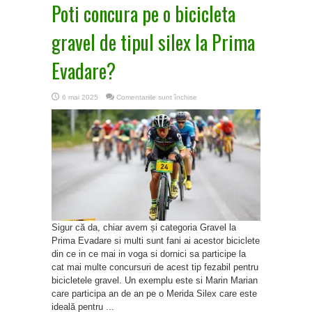
Poti concura pe o bicicleta
gravel de tipul silex la Prima
Evadare?
pentru
6 mai 2025
Comentariile sunt închise
Poti
concura
pe
o
bicicleta
gravel
de
tipul
silex
la
Prima
Evadare?
Sigur că da, chiar avem și categoria Gravel la
Prima Evadare si multi sunt fani ai acestor biciclete
din ce in ce mai in voga si dornici sa participe la
cat mai multe concursuri de acest tip fezabil pentru
bicicletele gravel. Un exemplu este si Marin Marian
care participa an de an pe o Merida Silex care este
ideală pentru ...