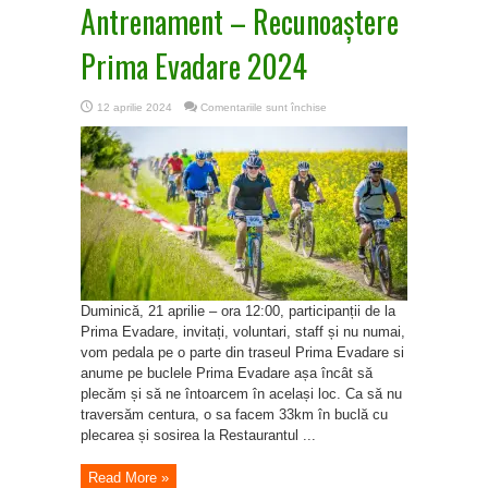
Antrenament – Recunoaștere
Prima Evadare 2024
pentru
12 aprilie 2024
Comentariile sunt închise
Antrenament
–
Recunoaștere
Prima
Evadare
2024
Duminică, 21 aprilie – ora 12:00, participanții de la
Prima Evadare, invitați, voluntari, staff și nu numai,
vom pedala pe o parte din traseul Prima Evadare si
anume pe buclele Prima Evadare așa încât să
plecăm și să ne întoarcem în același loc. Ca să nu
traversăm centura, o sa facem 33km în buclă cu
plecarea și sosirea la Restaurantul ...
Read More »