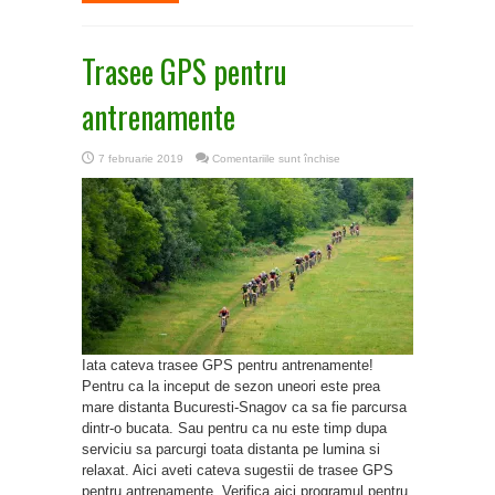
Trasee GPS pentru
antrenamente
pentru
7 februarie 2019
Comentariile sunt închise
Trasee
GPS
pentru
antrenamente
Iata cateva trasee GPS pentru antrenamente!
Pentru ca la inceput de sezon uneori este prea
mare distanta Bucuresti-Snagov ca sa fie parcursa
dintr-o bucata. Sau pentru ca nu este timp dupa
serviciu sa parcurgi toata distanta pe lumina si
relaxat. Aici aveti cateva sugestii de trasee GPS
pentru antrenamente. Verifica aici programul pentru