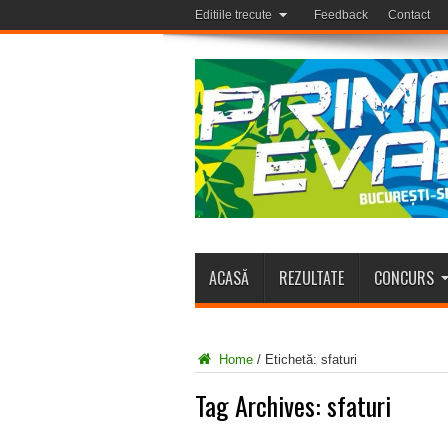
Editiile trecute
Feedback
Contact
ACASĂ
REZULTATE
CONCURS
Home
/
Etichetă:
sfaturi
Tag Archives:
sfaturi