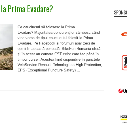
c la Prima Evadare?
SPONS
u
curi
Ce cauciucuri să folosesc la Prima
sc
Evadare? Majoritatea concurenților zâmbesc când
vine vorba de tipul cauciucului folosit la Prima
re?
Evadare. Pe Facebook și forumuri apar zeci de
opinii în această perioadă. BikeFun Romania oferă
și în acest an camere CST celor care fac până în
timpul cursei. Acestea fiind disponibile în punctele
VeloService Renault. Tehnologii ca High-Protection,
EPS (Excepțional Puncture Safety) ...