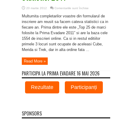
pentru
20 martie 2012
Comentariile sunt închise
Statistici
2011
Multumita completarilor voastre din formularul de
inscriere am reusit sa facem cateva statistici ca in
fiecare an. Prima dintre ele este „Top 25 de marci
folosite la Prima Evadare 2011” si are la baza cele
1554 de inscrieri online. Ca si in restul editiilor
primele 3 locuri sunt ocupate de aceleasi Cube,
Merida si Trek, dar in alta ordine fata ...
Read More »
PARTICIPA LA PRIMA EVADARE 16 MAI 2026
Rezultate
Participanți
SPONSORS