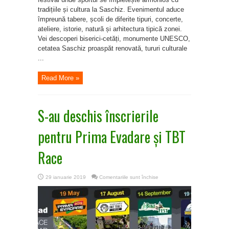
tradițiile și cultura la Saschiz. Evenimentul aduce
împreună tabere, școli de diferite tipuri, concerte,
ateliere, istorie, natură și arhitectura tipică zonei.
Vei descoperi biserici-cetăți, monumente UNESCO,
cetatea Saschiz proaspăt renovată, tururi culturale
...
Read More »
S-au deschis înscrierile
pentru Prima Evadare și TBT
Race
pentru
29 ianuarie 2019
Comentariile sunt închise
S-
au
deschis
înscrierile
pentru
Prima
Evadare
și
TBT