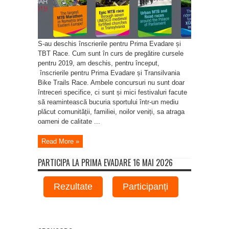
Race
S-au deschis înscrierile pentru Prima Evadare și
TBT Race. Cum sunt în curs de pregătire cursele
pentru 2019, am deschis, pentru început,
înscrierile pentru Prima Evadare și Transilvania
Bike Trails Race. Ambele concursuri nu sunt doar
întreceri specifice, ci sunt și mici festivaluri facute
să reamintească bucuria sportului într-un mediu
plăcut comunității, familiei, noilor veniți, sa atraga
oameni de calitate ...
Read More »
PARTICIPA LA PRIMA EVADARE 16 MAI 2026
Rezultate
Participanți