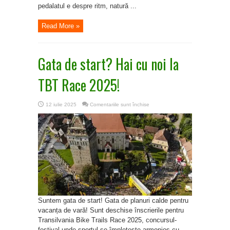
pedalatul e despre ritm, natură ...
Read More »
Gata de start? Hai cu noi la
TBT Race 2025!
pentru
12 iulie 2025
Comentariile sunt închise
Gata
de
start?
Hai
cu
noi
la
TBT
Race
2025!
Suntem gata de start! Gata de planuri calde pentru
vacanța de vară! Sunt deschise înscrierile pentru
Transilvania Bike Trails Race 2025, concursul-
festival unde sportul se împletește armonios cu