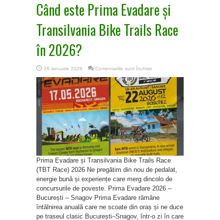
Când este Prima Evadare și
Transilvania Bike Trails Race
în 2026?
pentru
26 ianuarie 2026
Comentariile sunt închise
Când
este
Prima
Evadare
și
Transilvania
Bike
Trails
Race
în
2026?
Prima Evadare și Transilvania Bike Trails Race
(TBT Race) 2026 Ne pregătim din nou de pedalat,
energie bună și experiențe care merg dincolo de
concursurile de poveste. Prima Evadare 2026 –
București – Snagov Prima Evadare rămâne
întâlnirea anuală care ne scoate din oraș și ne duce
pe traseul clasic București–Snagov, într-o zi în care