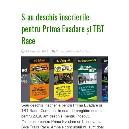
S-au deschis înscrierile
pentru Prima Evadare și TBT
Race
pentru
29 ianuarie 2019
Comentariile sunt închise
S-
au
deschis
înscrierile
pentru
Prima
Evadare
și
TBT
Race
S-au deschis înscrierile pentru Prima Evadare și
TBT Race. Cum sunt în curs de pregătire cursele
pentru 2019, am deschis, pentru început,
înscrierile pentru Prima Evadare și Transilvania
Bike Trails Race. Ambele concursuri nu sunt doar