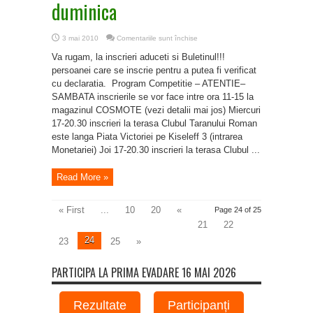
duminica
pentru
3 mai 2010
Comentariile sunt închise
Inscrieri
si
Va rugam, la inscrieri aduceti si Buletinul!!!
programul
pentru
persoanei care se inscrie pentru a putea fi verificat
duminica
cu declaratia. Program Competitie – ATENTIE–
SAMBATA inscrierile se vor face intre ora 11-15 la
magazinul COSMOTE (vezi detalii mai jos) Miercuri
17-20.30 inscrieri la terasa Clubul Taranului Roman
este langa Piata Victoriei pe Kiseleff 3 (intrarea
Monetariei) Joi 17-20.30 inscrieri la terasa Clubul ...
Read More »
« First
...
10
20
«
Page 24 of 25
21
22
24
23
25
»
PARTICIPA LA PRIMA EVADARE 16 MAI 2026
Rezultate
Participanți