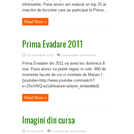
2010
informatiile. Pana atunci am realizat un top 25 al
marcilor de biciclete care au participat la Prima ...
Read More »
Prima Evadare 2011
pentru
19 decembrie 2010
Comentariile sunt închise
Prima
Evadare
Prima Evadare din 2011 va avea loc duminica 8
2011
mai. Pana atunci va puteti regasi in cele 800 de
momente facute de voi si montate de Marian I.:
[youtube=http://www.youtube.com/watch?
v=25xiVKQ-ezU&feature=player_embedded]
Read More »
Imagini din cursa
pentru
14 mai 2010
Comentariile sunt închise