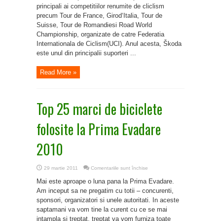
oficiala
principali ai competitiilor renumite de cliclism
a
maratonului
precum Tour de France, Girod‘Italia, Tour de
Prima
Suisse, Tour de Romandiesi Road World
Evadare
2011
Championship, organizate de catre Federatia
Internationala de Ciclism(UCI). Anul acesta, Škoda
este unul din principalii suporteri ...
Read More »
Top 25 marci de biciclete
folosite la Prima Evadare
2010
pentru
29 martie 2011
Comentariile sunt închise
Top
25
Mai este aproape o luna pana la Prima Evadare.
marci
de
Am inceput sa ne pregatim cu totii – concurenti,
biciclete
sponsori, organizatori si unele autoritati. In aceste
folosite
la
saptamani va vom tine la curent cu ce se mai
Prima
Evadare
intampla si treptat, treptat va vom furniza toate