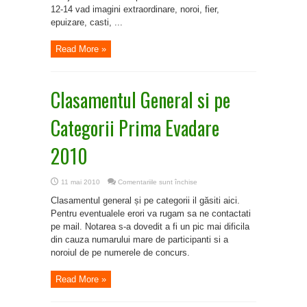
12-14 vad imagini extraordinare, noroi, fier,
epuizare, casti, ...
Read More »
Clasamentul General si pe
Categorii Prima Evadare
2010
pentru
11 mai 2010
Comentariile sunt închise
Clasamentul
General
Clasamentul general și pe categorii il găsiti aici.
si
pe
Pentru eventualele erori va rugam sa ne contactati
Categorii
pe mail. Notarea s-a dovedit a fi un pic mai dificila
Prima
Evadare
din cauza numarului mare de participanti si a
2010
noroiul de pe numerele de concurs.
Read More »