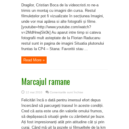
Imagini
din
Dragilor, Cristian Boca de la videocristi.ro ne-a
cursa
trimis un montaj cu imagini din cursa. Restul
filmulețelor pot fi vizualizate în secțiunea Imagini,
unde vor mai apărea si alte fotografii și filme.
[youtube=http://www.youtube.com/watch?
v=2MdHnwjSk0k] Au aparut intre timp si cateva
fotografii mult asteptate de la Florian Raducanu
restul sunt in pagina de imagini Situatia plutonului
fruntas la CP4 – Stana: Favoritii stau ...
Read More »
Marcajul ramane
pentru
12 mai 2010
Comentariile sunt închise
Marcajul
ramane
Felicitări încă o dată pentru imensul efort depus
încercând să parcurgeți traseul în aceste condiții.
Cred că asta este una din valorile omului frumos,
să depășească situații grele cu zâmbetul pe buze.
Ați fost impresionanți atât prin atitudine cât și prin
curaj. Când mă uit la pozele si filmueltele de la km