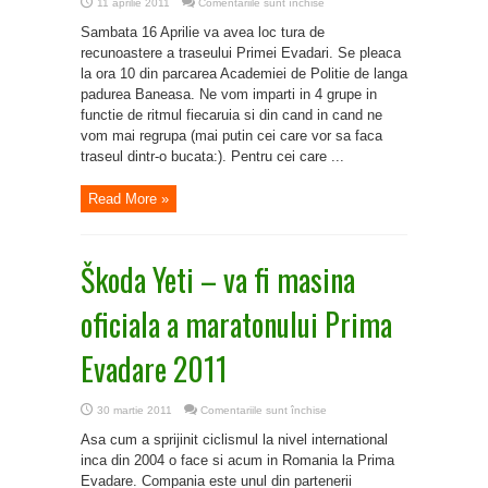
pentru
11 aprilie 2011
Comentariile sunt închise
Recunoasterea
traseului,
Sambata 16 Aprilie va avea loc tura de
antrenament
si
recunoastere a traseului Primei Evadari. Se pleaca
socializare
la ora 10 din parcarea Academiei de Politie de langa
padurea Baneasa. Ne vom imparti in 4 grupe in
functie de ritmul fiecaruia si din cand in cand ne
vom mai regrupa (mai putin cei care vor sa faca
traseul dintr-o bucata:). Pentru cei care ...
Read More »
Škoda Yeti – va fi masina
oficiala a maratonului Prima
Evadare 2011
pentru
30 martie 2011
Comentariile sunt închise
Škoda
Yeti
Asa cum a sprijinit ciclismul la nivel international
–
va
inca din 2004 o face si acum in Romania la Prima
fi
Evadare. Compania este unul din partenerii
masina