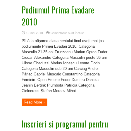
Podiumul Prima Evadare
2010
pentru
10 mai 2010
Comentariile sunt închise
Podiumul
Prima
Pînă la afișarea clasamentului final aveți mai jos
Evadare
2010
podiumurile Primei Evadări 2010. Categoria
Masculin 21-35 ani Frunzeanu Marian Oprea Tudor
Ciocan Alexandru Categoria Masculin peste 36 ani
Ulisse Gheduzzi Marius Ionașcu Leonte Florin
Categoria Masculin sub 20 ani Carciag Andrei
Pârlac Gabriel Muscalo Constantino Categoria
Feminin- Open Emese Fodor Dumitru Daniela
Jeanin Eertink Plumbota Patricia Categoria
Ciclocross Ștefan Morcov Mihai ...
Read More »
Inscrieri si programul pentru