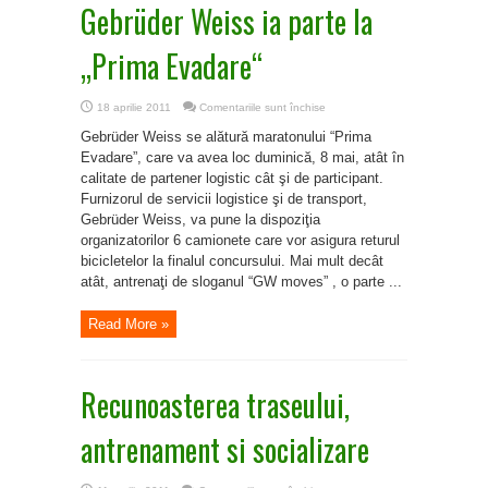
Gebrüder Weiss ia parte la
„Prima Evadare“
pentru
18 aprilie 2011
Comentariile sunt închise
Gebrüder
Weiss
Gebrüder Weiss se alătură maratonului “Prima
ia
parte
Evadare”, care va avea loc duminică, 8 mai, atât în
la
calitate de partener logistic cât şi de participant.
„Prima
Evadare“
Furnizorul de servicii logistice şi de transport,
Gebrüder Weiss, va pune la dispoziţia
organizatorilor 6 camionete care vor asigura returul
bicicletelor la finalul concursului. Mai mult decât
atât, antrenaţi de sloganul “GW moves” , o parte ...
Read More »
Recunoasterea traseului,
antrenament si socializare