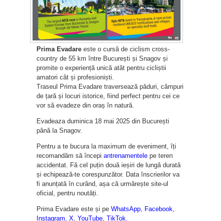
Prima Evadare
este o cursă de ciclism cross-
country de 55 km între București și Snagov și
promite o experiență unică atât pentru cicliștii
amatori cât și profesioniști.
Traseul Prima Evadare traversează păduri, câmpuri
de țară și locuri istorice, fiind perfect pentru cei ce
vor să evadeze din oraș în natură.
Evadeaza duminica 18 mai 2025 din București
până la Snagov.
Pentru a te bucura la maximum de eveniment, îți
recomandăm să începi
antrenamentele
pe teren
accidentat. Fă cel puțin două ieșiri de lungă durată
și echipează-te corespunzător. Data înscrierilor va
fi anunțată în curând, așa că urmărește site-ul
oficial, pentru noutăți.
Prima Evadare este și pe
WhatsApp
,
Facebook
,
Instagram
,
X
,
YouTube
,
TikTok.