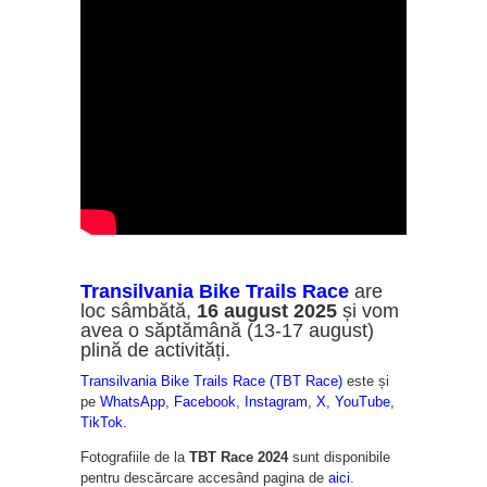
Transilvania Bike Trails Race
are
loc sâmbătă,
16 august 2025
și vom
avea o săptămână (13-17 august)
plină de activități.
Transilvania Bike Trails Race (TBT Race)
este și
pe
WhatsApp
,
Facebook
,
Instagram
,
X
,
YouTube
,
TikTok.
Fotografiile de la
TBT Race 2024
sunt disponibile
pentru descărcare accesând pagina de
aici
.