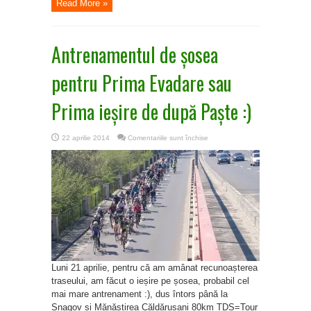
Read More »
Antrenamentul de șosea
pentru Prima Evadare sau
Prima ieșire de după Paște :)
pentru
22 aprilie 2014
Comentariile sunt închise
Antrenamentul
de
șosea
pentru
Prima
Evadare
sau
Prima
ieșire
de
după
Paște
:)
Luni 21 aprilie, pentru că am amânat recunoașterea
traseului, am făcut o ieșire pe șosea, probabil cel
mai mare antrenament :), dus întors până la
Snagov și Mănăstirea Căldărușani 80km TDS=Tour