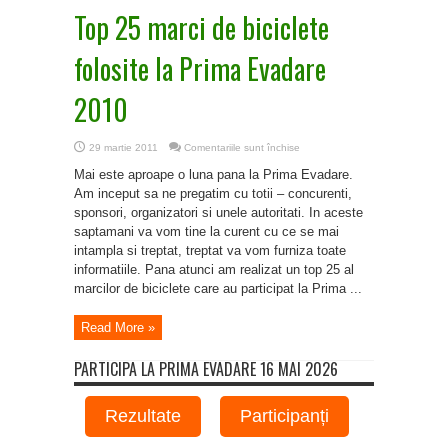
Top 25 marci de biciclete
folosite la Prima Evadare
2010
pentru
29 martie 2011
Comentariile sunt închise
Top
25
Mai este aproape o luna pana la Prima Evadare.
marci
de
Am inceput sa ne pregatim cu totii – concurenti,
biciclete
sponsori, organizatori si unele autoritati. In aceste
folosite
la
saptamani va vom tine la curent cu ce se mai
Prima
Evadare
intampla si treptat, treptat va vom furniza toate
2010
informatiile. Pana atunci am realizat un top 25 al
marcilor de biciclete care au participat la Prima ...
Read More »
PARTICIPA LA PRIMA EVADARE 16 MAI 2026
Rezultate
Participanți