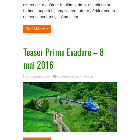
diferendelor apărute în ultimul timp, obținându-se,
în final, suportul și implicarea tuturor părților pentru
un eveniment reușit. Apreciem ...
Read More »
Teaser Prima Evadare – 8
mai 2016
pentru
30 aprilie 2016
Comentariile sunt închise
Teaser
Prima
Evadare
–
8
mai
2016