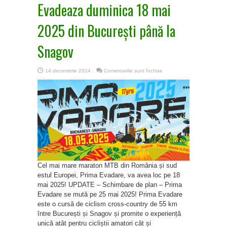
Evadeaza duminica 18 mai
2025 din București până la
Snagov
pentru
14 decembrie 2024
Comentariile sunt închise
Evadeaza
duminica
18
mai
2025
din
București
până
la
Snagov
Cel mai mare maraton MTB din România și sud
estul Europei, Prima Evadare, va avea loc pe 18
mai 2025! UPDATE – Schimbare de plan – Prima
Evadare se mută pe 25 mai 2025! Prima Evadare
este o cursă de ciclism cross-country de 55 km
între București și Snagov și promite o experiență
unică atât pentru cicliștii amatori cât și