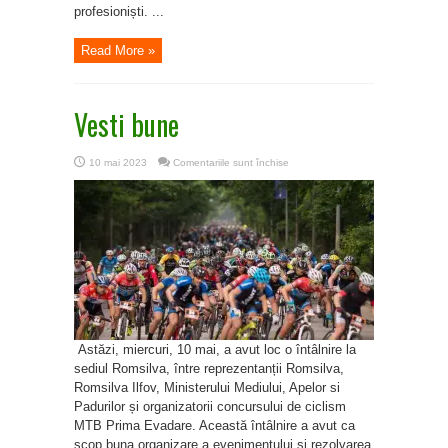
profesioniști. ...
Read More »
Vesti bune
pentru
10 mai 2023
Comentariile sunt închise
Vesti
bune
Astăzi, miercuri, 10 mai, a avut loc o întâlnire la
sediul Romsilva, între reprezentanții Romsilva,
Romsilva Ilfov, Ministerului Mediului, Apelor si
Padurilor și organizatorii concursului de ciclism
MTB Prima Evadare. Această întâlnire a avut ca
scop buna organizare a evenimentului și rezolvarea