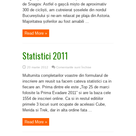
de Snagov. Astfel o gașcă mișto de aproximativ
300 de cicliști, am cutreierat șoselele din nordul
Bucureștiului și ne-am relaxat pe plaja din Astoria.
Majoritatea șoferilor au fost amabili ...
Read More »
Statistici 2011
pentru
20 martie 2012
Comentariile sunt închise
Statistici
2011
Multumita completarilor voastre din formularul de
inscriere am reusit sa facem cateva statistici ca in
fiecare an. Prima dintre ele este „Top 25 de marci
folosite la Prima Evadare 2011” si are la baza cele
1554 de inscrieri online. Ca si in restul editiilor
primele 3 locuri sunt ocupate de aceleasi Cube,
Merida si Trek, dar in alta ordine fata ...
Read More »