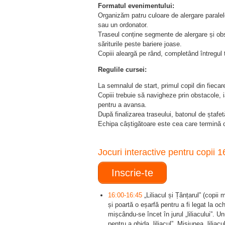
Formatul evenimentului:
Organizăm patru culoare de alergare paralele
sau un ordonator.
Traseul conține segmente de alergare și obst
săriturile peste bariere joase.
Copiii aleargă pe rând, completând întregul 
Regulile cursei:
La semnalul de start, primul copil din fieca
Copiii trebuie să navigheze prin obstacole, i
pentru a avansa.
După finalizarea traseului, batonul de ștafet
Echipa câștigătoare este cea care termină c
Jocuri interactive pentru copii 
Inscrie-te
16:00-16:45
„Liliacul și Țânțarul” (copii m
și poartă o eșarfă pentru a fi legat la oc
mișcându-se încet în jurul „liliacului”. 
pentru a ghida „liliacul”. Misiunea „lilia