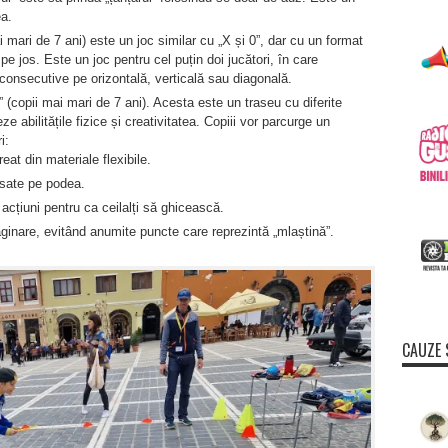
ea.
 mari de 7 ani) este un joc similar cu „X și 0”, dar cu un format
 jos. Este un joc pentru cel puțin doi jucători, în care
consecutive pe orizontală, verticală sau diagonală.
(copii mai mari de 7 ani). Acesta este un traseu cu diferite
e abilitățile fizice și creativitatea. Copiii vor parcurge un
i:
reat din materiale flexibile.
lasate pe podea.
acțiuni pentru ca ceilalți să ghicească.
ginare, evitând anumite puncte care reprezintă „mlaștină”.
CAUZE 