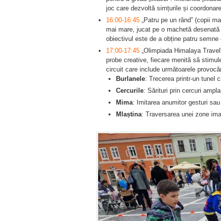
joc care dezvoltă simțurile și coordonar
16:00-16:45
„Patru pe un rând” (copii mai
mai mare, jucat pe o machetă desenată pe
obiectivul este de a obține patru semne 
17:00-17:45
„Olimpiada Himalaya Travel” 
probe creative, fiecare menită să stimulez
circuit care include următoarele provocăr
Burlanele
: Trecerea printr-un tunel c
Cercurile
: Sărituri prin cercuri amp
Mima
: Imitarea anumitor gesturi sau 
Mlaștina
: Traversarea unei zone ima