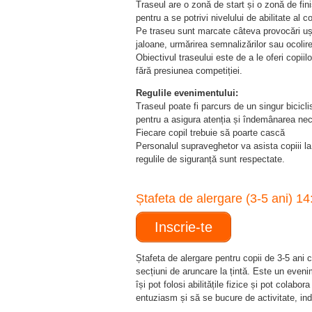
Traseul are o zonă de start și o zonă de fini
pentru a se potrivi nivelului de abilitate al co
Pe traseu sunt marcate câteva provocări ușo
jaloane, urmărirea semnalizărilor sau ocolir
Obiectivul traseului este de a le oferi copiil
fără presiunea competiției.
Regulile evenimentului:
Traseul poate fi parcurs de un singur bicicl
pentru a asigura atenția și îndemânarea ne
Fiecare copil trebuie să poarte cască
Personalul supraveghetor va asista copiii la 
regulile de siguranță sunt respectate.
Ștafeta de alergare (3-5 ani) 1
Inscrie-te
Ștafeta de alergare pentru copii de 3-5 ani 
secțiuni de aruncare la țintă. Este un evenim
își pot folosi abilitățile fizice și pot colabor
entuziasm și să se bucure de activitate, indif