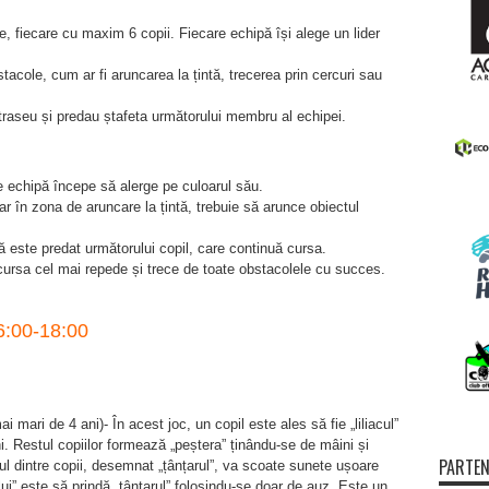
, fiecare cu maxim 6 copii. Fiecare echipă își alege un lider
acole, cum ar fi aruncarea la țintă, trecerea prin cercuri sau
traseu și predau ștafeta următorului membru al echipei.
re echipă începe să alerge pe culoarul său.
ar în zona de aruncare la țintă, trebuie să arunce obiectul
ă este predat următorului copil, care continuă cursa.
ursa cel mai repede și trece de toate obstacolele cu succes.
16:00-18:00
ai mari de 4 ani)- În acest joc, un copil este ales să fie „liliacul”
hi. Restul copiilor formează „peștera” ținându-se de mâini și
PARTEN
Unul dintre copii, desemnat „țânțarul”, va scoate sunete ușoare
cului” este să prindă „țânțarul” folosindu-se doar de auz. Este un