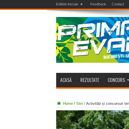
Editiile trecute
Feedback
Contact
ACASĂ
REZULTATE
CONCURS
Home
/
Stiri
/
Activități și concursuri t