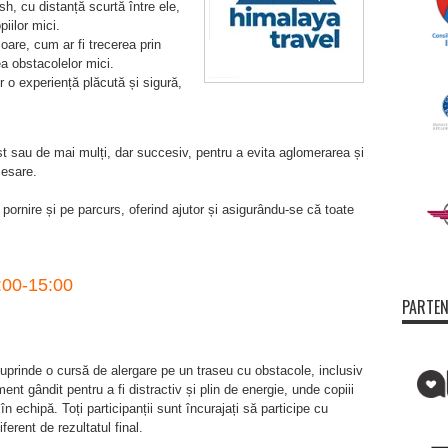
sh, cu distanță scurtă între ele,
piilor mici.
are, cum ar fi trecerea prin
ea obstacolelor mici.
or o experiență plăcută și sigură,
ist sau de mai mulți, dar succesiv, pentru a evita aglomerarea și
cesare.
pornire și pe parcurs, oferind ajutor și asigurându-se că toate
4:00-15:00
PARTEN
cuprinde o cursă de alergare pe un traseu cu obstacole, inclusiv
ent gândit pentru a fi distractiv și plin de energie, unde copiii
a în echipă. Toți participanții sunt încurajați să participe cu
erent de rezultatul final.