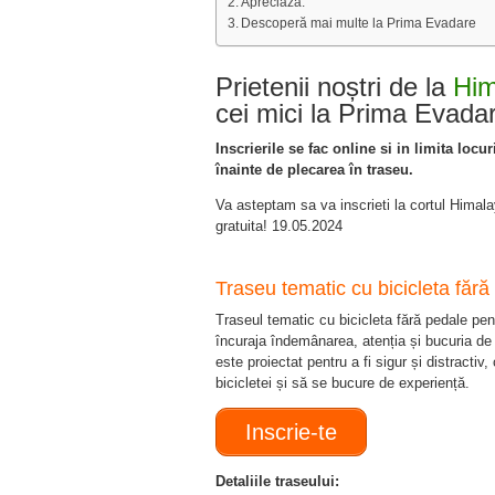
Apreciază:
Descoperă mai multe la Prima Evadare
Prietenii noștri de la
Him
cei mici la Prima Evada
Inscrierile se fac online si in limita locu
înainte de plecarea în traseu.
Va asteptam sa va inscrieti la cortul Himala
gratuita! 19.05.2024
Traseu tematic cu bicicleta fără
Traseul tematic cu bicicleta fără pedale pen
încuraja îndemânarea, atenția și bucuria de
este proiectat pentru a fi sigur și distracti
bicicletei și să se bucure de experiență.
Inscrie-te
Detaliile traseului: